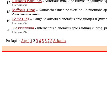
Ruslanas Balčiūnas
- Autoriaus muzikinė kūryba ir galimybė j
17.
Dienoraščiai
Mažonis, Linas
- Kauniečio asmeninė svetainė. Jo nuomonė apie
18.
Asmeninės svetainės
Baltic Blog
- Daugelio autorių dienoraštis apie studijas ir gyve
19.
Dienoraščiai
AAiddennium
- Internetinis dienoraštis apie žaidimų kurimą, p
20.
Dienoraščiai
Puslapiai:
Atgal
1
2
3
4
5
6
7
8
Sekantis