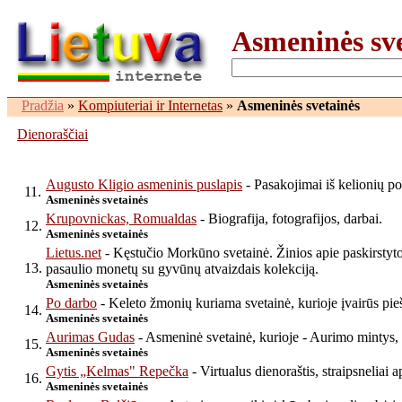
Asmeninės sve
Pradžia
»
Kompiuteriai ir Internetas
»
Asmeninės svetainės
Dienoraščiai
Augusto Kligio asmeninis puslapis
- Pasakojimai iš kelionių po
11.
Asmeninės svetainės
Krupovnickas, Romualdas
- Biografija, fotografijos, darbai.
12.
Asmeninės svetainės
Lietus.net
- Kęstučio Morkūno svetainė. Žinios apie paskirstytojo
13.
pasaulio monetų su gyvūnų atvaizdais kolekciją.
Asmeninės svetainės
Po darbo
- Keleto žmonių kuriama svetainė, kurioje įvairūs piešin
14.
Asmeninės svetainės
Aurimas Gudas
- Asmeninė svetainė, kurioje - Aurimo mintys,
15.
Asmeninės svetainės
Gytis „Kelmas" Repečka
- Virtualus dienoraštis, straipsneliai 
16.
Asmeninės svetainės