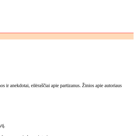
 ir anekdotai, eilėraščiai apie partizanus. Žinios apie autoriaus
tį.