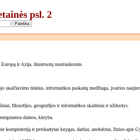
tainės psl. 2
 Europą ir Azija, iliustruotų nuotraukomis.
 skaičiavimo tinklus, informatikos paskaitų medžiaga, įvairios naujienos
iai, filosofijos, geografijos ir informatikos skaitiniai ir užduotys.
 mėgstamos dainos, kūryba.
apie kompiuteriją ir perskaitytas knygas, darbai, anekdotai, žinios apie Gy