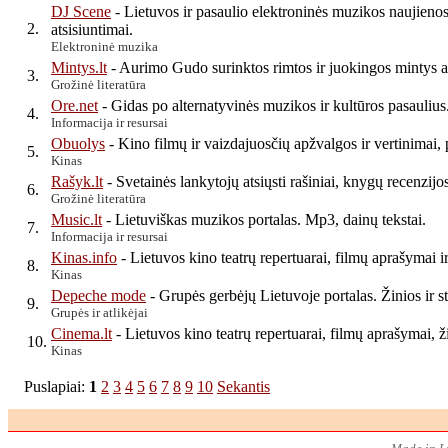
DJ Scene
- Lietuvos ir pasaulio elektroninės muzikos naujienos
2.
atsisiuntimai.
Elektroninė muzika
Mintys.lt
- Aurimo Gudo surinktos rimtos ir juokingos mintys a
3.
Grožinė literatūra
Ore.net
- Gidas po alternatyvinės muzikos ir kultūros pasaulius
4.
Informacija ir resursai
Obuolys
- Kino filmų ir vaizdajuosčių apžvalgos ir vertinimai,
5.
Kinas
Rašyk.lt
- Svetainės lankytojų atsiųsti rašiniai, knygų recenzijos 
6.
Grožinė literatūra
Music.lt
- Lietuviškas muzikos portalas. Mp3, dainų tekstai.
7.
Informacija ir resursai
Kinas.info
- Lietuvos kino teatrų repertuarai, filmų aprašymai ir 
8.
Kinas
Depeche mode
- Grupės gerbėjų Lietuvoje portalas. Žinios ir s
9.
Grupės ir atlikėjai
Cinema.lt
- Lietuvos kino teatrų repertuarai, filmų aprašymai, ž
10.
Kinas
Puslapiai:
1
2
3
4
5
6
7
8
9
10
Sekantis