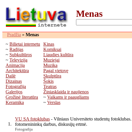
Menas
Pradžia
»
Menas
~
Bilietai internetu
Kinas
~
Radijas
Komiksai
~
Subkultūros
Liaudies kultūra
~
Televizija
Muziejai
Animacija
Muzika
Architektūra
Pagal vietovę
Dailė
Skulptūra
Dizainas
Šokis
Fotografija
Teatras
Galerijos
Žiniasklaida ir naujienos
Grožinė literatūra
~
Vaikams ir paaugliams
Keramika
~
Verslas
VU SA fotoklubas
- Vilniaus Universiteto studentų fotoklubas. 
1.
fotomenininkų darbus, diskusijų ertmė.
Fotografija