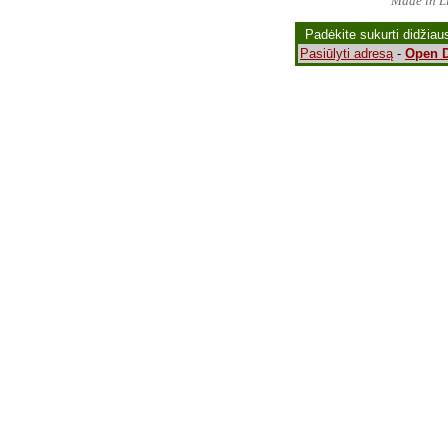
Made in Li
Padėkite sukurti didžiau
Pasiūlyti adresą
-
Open D