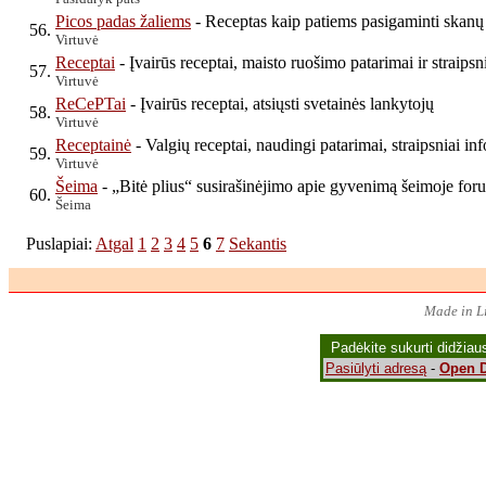
Picos padas žaliems
- Receptas kaip patiems pasigaminti skanų
56.
Virtuvė
Receptai
- Įvairūs receptai, maisto ruošimo patarimai ir straipsn
57.
Virtuvė
ReCePTai
- Įvairūs receptai, atsiųsti svetainės lankytojų
58.
Virtuvė
Receptainė
- Valgių receptai, naudingi patarimai, straipsniai in
59.
Virtuvė
Šeima
- „Bitė plius“ susirašinėjimo apie gyvenimą šeimoje for
60.
Šeima
Puslapiai:
Atgal
1
2
3
4
5
6
7
Sekantis
Made in Li
Padėkite sukurti didžiau
Pasiūlyti adresą
-
Open D