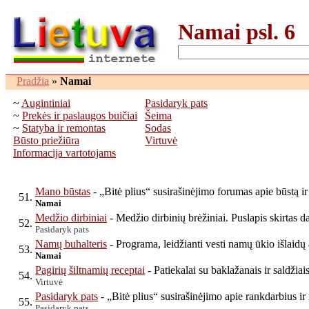
Namai psl. 6
Pradžia
»
Namai
~
Augintiniai
Pasidaryk pats
~
Prekės ir paslaugos buičiai
Šeima
~
Statyba ir remontas
Sodas
Būsto priežiūra
Virtuvė
Informacija vartotojams
Mano būstas
- „Bitė plius“ susirašinėjimo forumas apie būstą ir 
51.
Namai
Medžio dirbiniai
- Medžio dirbinių brėžiniai. Puslapis skirtas 
52.
Pasidaryk pats
Namų buhalteris
- Programa, leidžianti vesti namų ūkio išlaidų
53.
Namai
Pagirių šiltnamių receptai
- Patiekalai su baklažanais ir saldžiais
54.
Virtuvė
Pasidaryk pats
- „Bitė plius“ susirašinėjimo apie rankdarbius i
55.
Pasidaryk pats