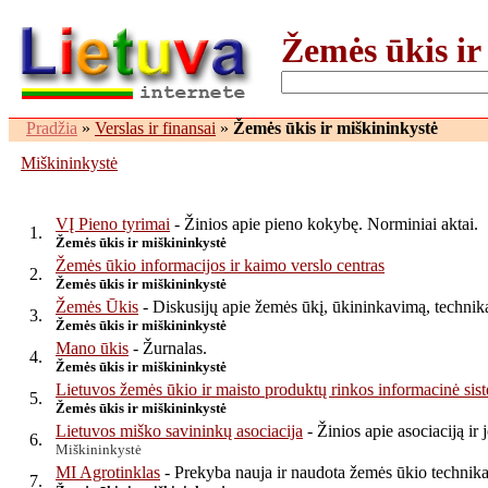
Žemės ūkis ir
Pradžia
»
Verslas ir finansai
»
Žemės ūkis ir miškininkystė
Miškininkystė
VĮ Pieno tyrimai
- Žinios apie pieno kokybę. Norminiai aktai.
1.
Žemės ūkis ir miškininkystė
Žemės ūkio informacijos ir kaimo verslo centras
2.
Žemės ūkis ir miškininkystė
Žemės Ūkis
- Diskusijų apie žemės ūkį, ūkininkavimą, technik
3.
Žemės ūkis ir miškininkystė
Mano ūkis
- Žurnalas.
4.
Žemės ūkis ir miškininkystė
Lietuvos žemės ūkio ir maisto produktų rinkos informacinė sis
5.
Žemės ūkis ir miškininkystė
Lietuvos miško savininkų asociacija
- Žinios apie asociaciją ir
6.
Miškininkystė
MI Agrotinklas
- Prekyba nauja ir naudota žemės ūkio technika.
7.