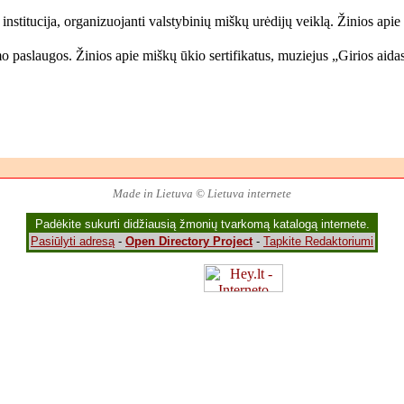
institucija, organizuojanti valstybinių miškų urėdijų veiklą. Žinios apie 
aslaugos. Žinios apie miškų ūkio sertifikatus, muziejus „Girios aidas
Made in Lietuva © Lietuva internete
Padėkite sukurti didžiausią žmonių tvarkomą katalogą internete.
Pasiūlyti adresą
-
Open Directory Project
-
Tapkite Redaktoriumi