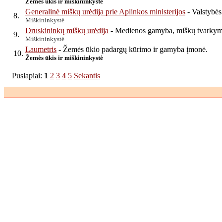
Žemės ūkis ir miškininkystė
Generalinė miškų urėdija prie Aplinkos ministerijos
- Valstybės 
8.
Miškininkystė
Druskininkų miškų urėdija
- Medienos gamyba, miškų tvarkymo p
9.
Miškininkystė
Laumetris
- Žemės ūkio padargų kūrimo ir gamyba įmonė.
10.
Žemės ūkis ir miškininkystė
Puslapiai:
1
2
3
4
5
Sekantis