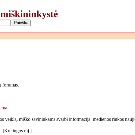
 miškininkystė
ą forumas.
tema
 jos veiklą, miško savininkams svarbi informacija, medienos rinkos nauji
 [Kretingos raj.]